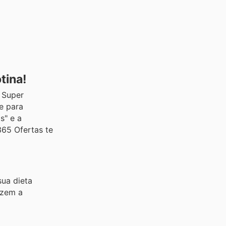
tina!
 Super
e para
s" e a
365 Ofertas te
ua dieta
azem a