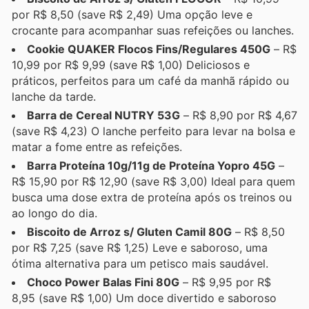
por R$ 8,50 (save R$ 2,49) Uma opção leve e
crocante para acompanhar suas refeições ou lanches.
Cookie QUAKER Flocos Fins/Regulares 450G
– R$
10,99 por R$ 9,99 (save R$ 1,00) Deliciosos e
práticos, perfeitos para um café da manhã rápido ou
lanche da tarde.
Barra de Cereal NUTRY 53G
– R$ 8,90 por R$ 4,67
(save R$ 4,23) O lanche perfeito para levar na bolsa e
matar a fome entre as refeições.
Barra Proteína 10g/11g de Proteína Yopro 45G
–
R$ 15,90 por R$ 12,90 (save R$ 3,00) Ideal para quem
busca uma dose extra de proteína após os treinos ou
ao longo do dia.
Biscoito de Arroz s/ Gluten Camil 80G
– R$ 8,50
por R$ 7,25 (save R$ 1,25) Leve e saboroso, uma
ótima alternativa para um petisco mais saudável.
Choco Power Balas Fini 80G
– R$ 9,95 por R$
8,95 (save R$ 1,00) Um doce divertido e saboroso