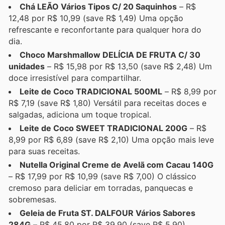
Chá LEÃO Vários Tipos C/ 20 Saquinhos
– R$
12,48 por R$ 10,99 (save R$ 1,49) Uma opção
refrescante e reconfortante para qualquer hora do
dia.
Choco Marshmallow DELÍCIA DE FRUTA C/ 30
unidades
– R$ 15,98 por R$ 13,50 (save R$ 2,48) Um
doce irresistível para compartilhar.
Leite de Coco TRADICIONAL 500ML
– R$ 8,99 por
R$ 7,19 (save R$ 1,80) Versátil para receitas doces e
salgadas, adiciona um toque tropical.
Leite de Coco SWEET TRADICIONAL 200G
– R$
8,99 por R$ 6,89 (save R$ 2,10) Uma opção mais leve
para suas receitas.
Nutella Original Creme de Avelã com Cacau 140G
– R$ 17,99 por R$ 10,99 (save R$ 7,00) O clássico
cremoso para deliciar em torradas, panquecas e
sobremesas.
Geleia de Fruta ST. DALFOUR Vários Sabores
284G
– R$ 45,80 por R$ 39,90 (save R$ 5,90)