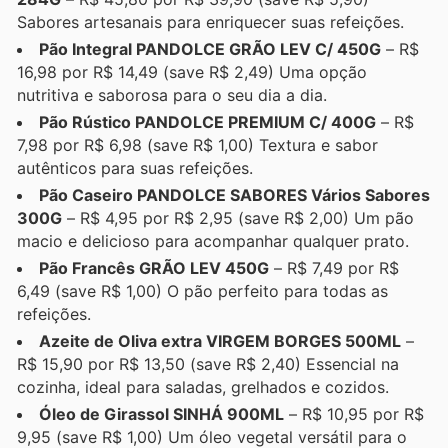
Sabores artesanais para enriquecer suas refeições.
Pão Integral PANDOLCE GRÃO LEV C/ 450G
– R$
16,98 por R$ 14,49 (save R$ 2,49) Uma opção
nutritiva e saborosa para o seu dia a dia.
Pão Rústico PANDOLCE PREMIUM C/ 400G
– R$
7,98 por R$ 6,98 (save R$ 1,00) Textura e sabor
autênticos para suas refeições.
Pão Caseiro PANDOLCE SABORES Vários Sabores
300G
– R$ 4,95 por R$ 2,95 (save R$ 2,00) Um pão
macio e delicioso para acompanhar qualquer prato.
Pão Francês GRÃO LEV 450G
– R$ 7,49 por R$
6,49 (save R$ 1,00) O pão perfeito para todas as
refeições.
Azeite de Oliva extra VIRGEM BORGES 500ML
–
R$ 15,90 por R$ 13,50 (save R$ 2,40) Essencial na
cozinha, ideal para saladas, grelhados e cozidos.
Óleo de Girassol SINHÁ 900ML
– R$ 10,95 por R$
9,95 (save R$ 1,00) Um óleo vegetal versátil para o