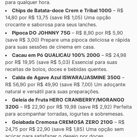
para qualquer hora.
Chips de Batata-doce Crem e Tribal 100G
– R$
14,80 por R$ 13,75 (save R$ 1,05) Uma opção
crocante e saborosa para seus lanches.
Pipoca DO JOHNNY 75G
– R$ 8,90 por R$ 5,90
(save R$ 3,00) Prepare uma pipoca deliciosa e rápida
para suas sessões de cinema em casa.
Cacau em Pó QUALICAU 100% 200G
– R$ 24,98
por R$ 19,95 (save R$ 5,03) Essencial para suas
receitas de bolos, doces e bebidas quentes.
Calda de Agave Azul ISWARA/JASMINE 350G
–
R$ 56,90 por R$ 49,90 (save R$ 7,00) Um adoçante
natural e versátil para suas preparações.
Geleia de Fruta HERO CRANBERRY/MORANGO
320G
– R$ 22,90 por R$ 19,98 (save R$ 2,92) Perfeita
para acompanhar torradas, iogurtes e sobremesas.
Goiabada Cremosa CREMOSA ZERO 210G
– R$
24,75 por R$ 22,90 (save R$ 1,85) Uma opção sem
açúcar para satisfazer o desejo por doces.