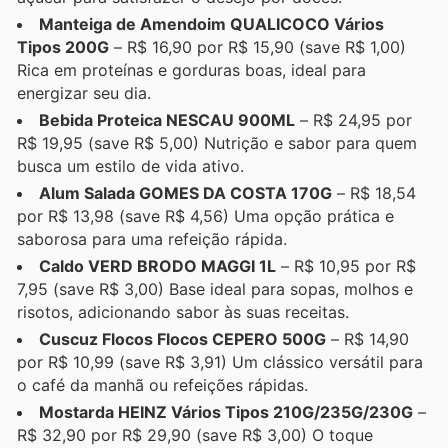
Manteiga de Amendoim QUALICOCO Vários
Tipos 200G
– R$ 16,90 por R$ 15,90 (save R$ 1,00)
Rica em proteínas e gorduras boas, ideal para
energizar seu dia.
Bebida Proteica NESCAU 900ML
– R$ 24,95 por
R$ 19,95 (save R$ 5,00) Nutrição e sabor para quem
busca um estilo de vida ativo.
Alum Salada GOMES DA COSTA 170G
– R$ 18,54
por R$ 13,98 (save R$ 4,56) Uma opção prática e
saborosa para uma refeição rápida.
Caldo VERD BRODO MAGGI 1L
– R$ 10,95 por R$
7,95 (save R$ 3,00) Base ideal para sopas, molhos e
risotos, adicionando sabor às suas receitas.
Cuscuz Flocos Flocos CEPERO 500G
– R$ 14,90
por R$ 10,99 (save R$ 3,91) Um clássico versátil para
o café da manhã ou refeições rápidas.
Mostarda HEINZ Vários Tipos 210G/235G/230G
–
R$ 32,90 por R$ 29,90 (save R$ 3,00) O toque