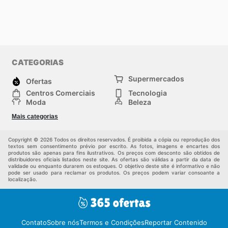
CATEGORIAS
Supermercados
Ofertas
Centros Comerciais
Tecnologia
Moda
Beleza
Esportes
Casa
Mais categorias
Construção e jardinagem
Infantil
Veículos
Outros
Copyright © 2026 Todos os direitos reservados. É proibida a cópia ou reprodução dos
textos sem consentimento prévio por escrito. As fotos, imagens e encartes dos
produtos são apenas para fins ilustrativos. Os preços com desconto são obtidos de
distribuidores oficiais listados neste site. As ofertas são válidas a partir da data de
validade ou enquanto durarem os estoques. O objetivo deste site é informativo e não
pode ser usado para reclamar os produtos. Os preços podem variar consoante a
localização.
Contato
Sobre nós
Termos e Condições
Reportar Contenido