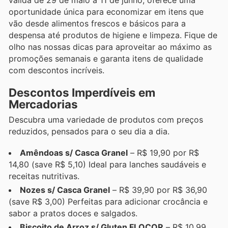
válida de 29 de maio a 11 de junho, oferece uma
oportunidade única para economizar em itens que
vão desde alimentos frescos e básicos para a
despensa até produtos de higiene e limpeza. Fique de
olho nas nossas dicas para aproveitar ao máximo as
promoções semanais e garanta itens de qualidade
com descontos incríveis.
Descontos Imperdíveis em
Mercadorias
Descubra uma variedade de produtos com preços
reduzidos, pensados para o seu dia a dia.
Amêndoas s/ Casca Granel
– R$ 19,90 por R$
14,80 (save R$ 5,10) Ideal para lanches saudáveis e
receitas nutritivas.
Nozes s/ Casca Granel
– R$ 39,90 por R$ 36,90
(save R$ 3,00) Perfeitas para adicionar crocância e
sabor a pratos doces e salgados.
Biscoito de Arroz s/ Gluten FLOCOR
– R$ 10,99