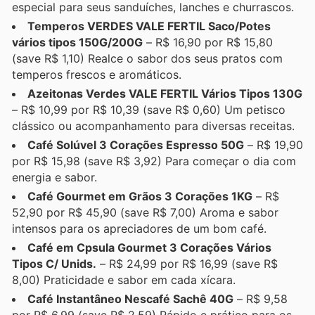
especial para seus sanduíches, lanches e churrascos.
Temperos VERDES VALE FERTIL Saco/Potes
vários tipos 150G/200G
– R$ 16,90 por R$ 15,80
(save R$ 1,10) Realce o sabor dos seus pratos com
temperos frescos e aromáticos.
Azeitonas Verdes VALE FERTIL Vários Tipos 130G
– R$ 10,99 por R$ 10,39 (save R$ 0,60) Um petisco
clássico ou acompanhamento para diversas receitas.
Café Solúvel 3 Corações Espresso 50G
– R$ 19,90
por R$ 15,98 (save R$ 3,92) Para começar o dia com
energia e sabor.
Café Gourmet em Grãos 3 Corações 1KG
– R$
52,90 por R$ 45,90 (save R$ 7,00) Aroma e sabor
intensos para os apreciadores de um bom café.
Café em Cpsula Gourmet 3 Corações Vários
Tipos C/ Unids.
– R$ 24,99 por R$ 16,99 (save R$
8,00) Praticidade e sabor em cada xícara.
Café Instantâneo Nescafé Sachê 40G
– R$ 9,58
por R$ 6,99 (save R$ 2,59) Rápido e prático para os