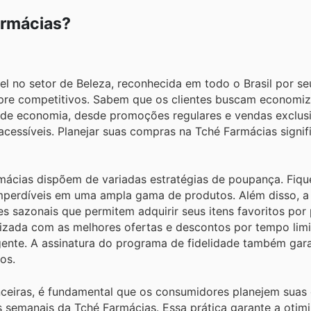
armácias?
l no setor de Beleza, reconhecida em todo o Brasil por se
re competitivos. Sabem que os clientes buscam economizar
s de economia, desde promoções regulares e vendas exclus
cessíveis. Planejar suas compras na Tché Farmácias signifi
rmácias dispõem de variadas estratégias de poupança. Fiq
mperdíveis em uma ampla gama de produtos. Além disso, a 
s sazonais que permitem adquirir seus itens favoritos por
lizada com as melhores ofertas e descontos por tempo limi
gente. A assinatura do programa de fidelidade também gar
os.
nceiras, é fundamental que os consumidores planejem suas
 semanais da Tché Farmácias. Essa prática garante a otim