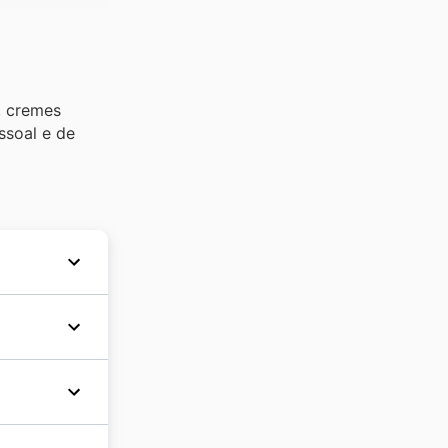
, cremes
ssoal e de
 e
-line
tornando
e
 Novo.
rias, que