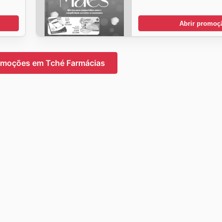
Abrir promoç
omoções em Tché Farmácias