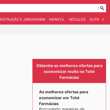
NSTRUÇÃO E JARDINAGEM
INFANTIL
VEÍCULOS
OUTROS
Obtenha as melhores ofertas para
economizar muito na Tché
Farmácias
As melhores ofertas para
economizar em Tché
Farmácias
Procurando maneiras de