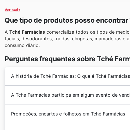
Ver mais
Que tipo de produtos posso encontrar
A
Tché Farmácias
comercializa todos os tipos de medic
faciais, desodorantes, fraldas, chupetas, mamadeiras e a
consumo diário.
Perguntas frequentes sobre Tché Far
A história de Tché Farmácias: O que é Tché Farmácia
A
Tché Farmácias
nasceu em 2002 como uma iniciati
A Tché Farmácias participa em algum evento de vend
produtos farmacêuticos a preços acessíveis e com de
Possui mais de 130 lojas físicas distribuídas por tod
Sim, a Tché Farmácias participa ativamente de
promo
com entrega em domicílio.
Promoções, encartes e folhetos em Tché Farmácias
mais fácil para você economizar em suas compras. 
brochuras
, você encontrará descontos especiais par
A
Tché Farmácias
é uma rede de farmácias com mais 