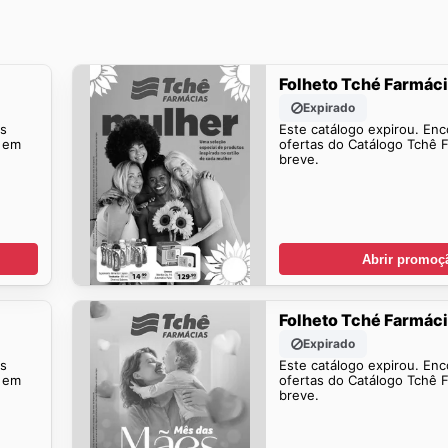
Folheto Tché Farmác
Expirado
is
Este catálogo expirou. Enc
s em
ofertas do Catálogo Tchê 
breve.
Abrir promoç
Folheto Tché Farmác
Expirado
is
Este catálogo expirou. Enc
s em
ofertas do Catálogo Tchê 
breve.