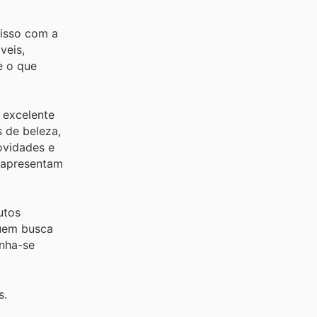
misso com a
veis,
e o que
 excelente
 de beleza,
ovidades e
e apresentam
utos
quem busca
enha-se
s.