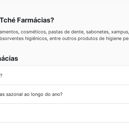
 Tché Farmácias?
amentos, cosméticos, pastas de dente, sabonetes, xampus
bsorventes higiênicos, entre outros produtos de higiene pe
mácias
s?
va de empresários de Pelotas para oferecer medicamentos
as sazonal ao longo do ano?
scontos a todas as famílias do Rio de Grande do Sul.
o o estado do Rio de Grande do Sul e um canal de vendas on
ções sazonais
e
ofertas de fim de ano
em todo o Brasil, 
Ao navegar por nossos
folhetos online
,
anúncios semanais
a eventos como a Black Friday, Cyber Monday, Natal e Ano
de 20 anos de experiência no mercado brasileiro de droga