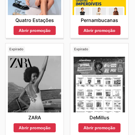
Quatro Estações
Pernambucanas
Abrir promoção
Abrir promoção
Expirado
Expirado
ZARA
DeMillus
Abrir promoção
Abrir promoção