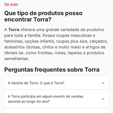
Ver mais
Que tipo de produtos posso
encontrar Torra?
A
Torra
oferece uma grande variedade de produtos
para toda a família. Possui roupas masculinas e
femininas, opções infantis, roupas plus size, calçados,
acessórios (bolsas, cintos e muito mais) e artigos de
têxteis-lar, como fronhas, robes, tapetes e produtos
semelhantes.
Perguntas frequentes sobre Torra
A história de Torra: O que é Torra?
A
Torra
existe há quase 30 anos e se tornou uma marca
A Torra participa em algum evento de vendas
líder de moda no Brasil, com foco no segmento de baixo
sazonal ao longo do ano?
preço. A
Torra
possui mais de 60 lojas em 12 estados e
continua crescendo dia a dia. A marca aposta em
Sim, o Torra participa ativamente de diversas