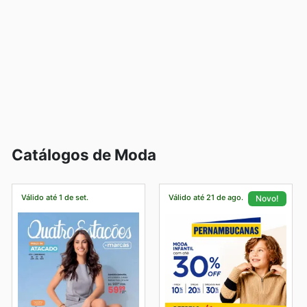
preços atualizados, você também pode navegar no site
ofertas exclusivas e promoções imperdíveis.
oficial online: www.lojastorra.com.br
Ao escolher a Torra, você garante preços competitivos,
produtos autênticos e a oportunidade de adquirir itens
das suas marcas favoritas com frequentes liquidações.
Eles convidam você a navegar pelo site para conferir as
ofertas mais recentes e ficar sempre por dentro das
novidades e das promoções por tempo limitado que
chegam constantemente.
Encontre suas marcas favoritas na Torra—explore as
ofertas online hoje mesmo.
Catálogos de Moda
Válido até 1 de set.
Válido até 21 de ago.
Novo!