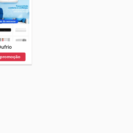
ufrio
r promoção