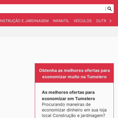
NSTRUÇÃO E JARDINAGEM
INFANTIL
VEÍCULOS
OUTROS
Obtenha as melhores ofertas para
economizar muito na Tumelero
As melhores ofertas para
economizar em Tumelero
Procurando maneiras de
economizar dinheiro em sua loja
local Construção e jardinagem?