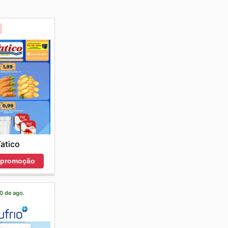
atico
r promoção
20 de ago.