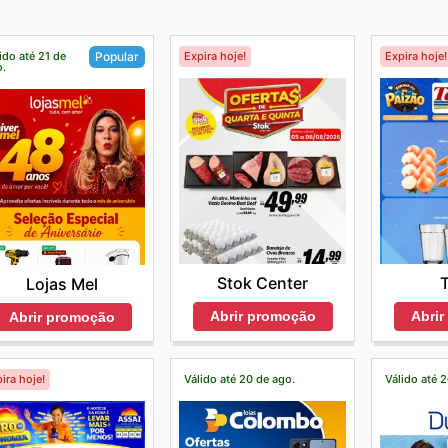
ido até 21 de
Expira hoje!
Expira hoje!
Popular
o.
Stok Center
T
Lojas Mel
Abrir promoção
Abri
Abrir promoção
ira hoje!
Válido até 20 de ago.
Válido até 