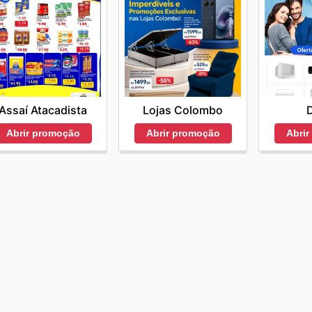
Assaí Atacadista
Lojas Colombo
D
Abrir promoção
Abrir promoção
Abri