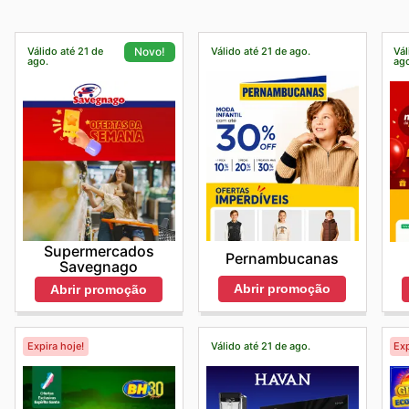
Válido até 21 de
Válido até 21 de ago.
Vál
Novo!
ago.
ag
Supermercados
Pernambucanas
Savegnago
Abrir promoção
Abrir promoção
Expira hoje!
Válido até 21 de ago.
Exp