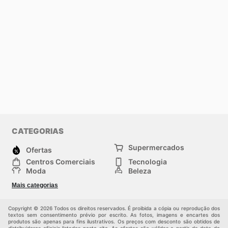
CATEGORIAS
Supermercados
Ofertas
Centros Comerciais
Tecnologia
Moda
Beleza
Esportes
Casa
Mais categorias
Construção e jardinagem
Infantil
Veículos
Outros
Copyright © 2026 Todos os direitos reservados. É proibida a cópia ou reprodução dos
textos sem consentimento prévio por escrito. As fotos, imagens e encartes dos
produtos são apenas para fins ilustrativos. Os preços com desconto são obtidos de
distribuidores oficiais listados neste site. As ofertas são válidas a partir da data de