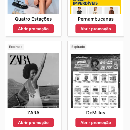
Quatro Estações
Pernambucanas
Abrir promoção
Abrir promoção
Expirado
Expirado
ZARA
DeMillus
Abrir promoção
Abrir promoção