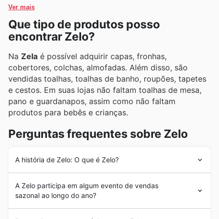
promoções por tempo limitado que chegam
frequentemente apresentadas.
Ver mais
constantemente.
Que tipo de produtos posso
encontrar Zelo?
Na
Zela
é possível adquirir capas, fronhas,
cobertores, colchas, almofadas. Além disso, são
vendidas toalhas, toalhas de banho, roupões, tapetes
e cestos. Em suas lojas não faltam toalhas de mesa,
pano e guardanapos, assim como não faltam
produtos para bebês e crianças.
Perguntas frequentes sobre Zelo
A história de Zelo: O que é Zelo?
A origem da
Zela
foi em 1962 quando foi inaugurada a
A Zelo participa em algum evento de vendas
primeira loja da empresa. Desde o começo deixou uma
sazonal ao longo do ano?
impressão forte em seus clientes e ao longo dos anos foi
ampliando seu alcance comercial e até mesmo chegou
Sim, a Zelo participa ativamente de diversas promoções
a desenvolver sua própria marca.