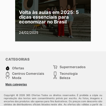
Volta às aulas em 2025: 5
dicas essenciais para
economizar no Brasil
24/02/2025
CATEGORIAS
Supermercados
Ofertas
Centros Comerciais
Tecnologia
Moda
Beleza
Esportes
Casa
Mais categorias
Construção e jardinagem
Infantil
Veículos
Outros
Copyright © 2026 365 Ofertas Todos os direitos reservados. É proibida a cópia ou
reprodução dos textos sem consentimento prévio por escrito. As fotos, imagens e
encartes dos produtos são apenas para fins ilustrativos. Os preços com desconto são
obtidos de distribuidores oficiais listados neste site. As ofertas são válidas a partir da