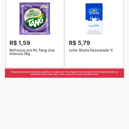
R$ 1,59
R$ 5,79
Refresco em Pó Tang Uva
Leite Shefa Desnatado 1l
Intensa 18g
Algumas promoções só podem se aplicar a compras on -line, enquanto outras podem variar dependendo da sua
localização. Para saber mais, visite o site ou os canais de mídia social.