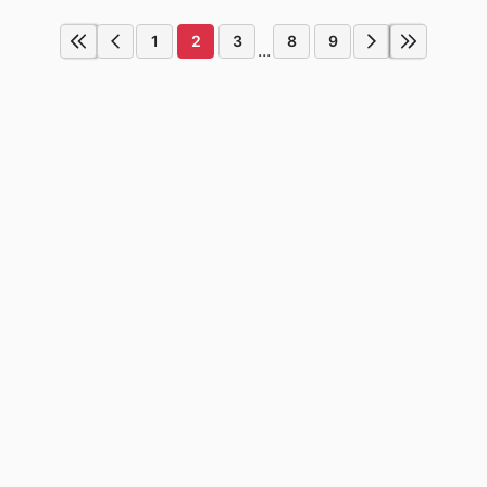
1
2
3
8
9
...