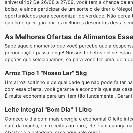
aniversário? De 26/08 a 27/09, você tem a chance de e
bolso, e ainda participar de um sorteio de tirar o fôleg
oportunidades para economizar de verdade. Não perca t
gatilho e quer garantir os melhores descontos desta sem
As Melhores Ofertas de Alimentos Esse
Sabe aquele momento que você percebe que a despensa 
preocupação passa longe! Nossos folhetos online estão
opções que selecionamos, só para você ter uma ideia do
Arroz Tipo 1 "Nosso Lar" 5kg
Um arroz soltinho e de qualidade que não pode faltar na s
com essa oferta, você garante a economia que sua casa
É muita economia para um item tão fundamental. Garanta
Leite Integral "Bom Dia" 1 Litro
Comece o dia com mais energia e economia! O leite integr
café da manhã, em receitas ou puro, ele é um curinga n
Abasteça a geladeira, essa aqui vale ouro!