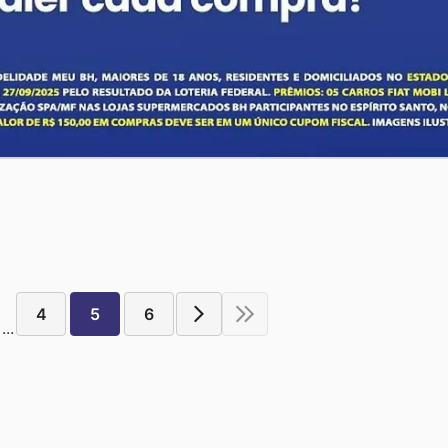
4
5
6
...