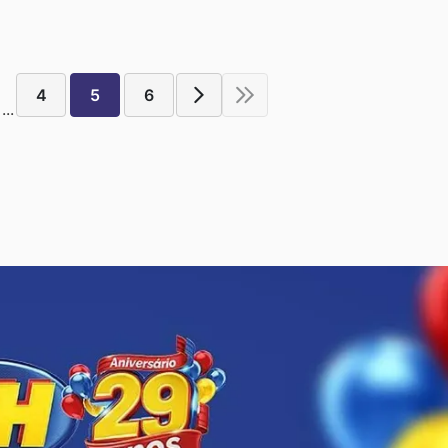
4
5
6
...