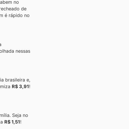
 cabem no
á recheado de
m é rápido no
a
 olhada nessas
a brasileira e,
omiza
R$ 3,91
!
ília. Seja no
za
R$ 1,51
!