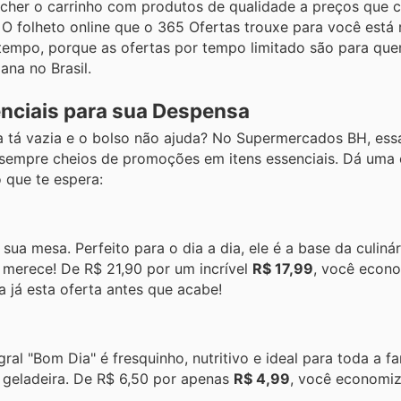
ncher o carrinho com produtos de qualidade a preços que
o! O folheto online que o 365 Ofertas trouxe para você est
empo, porque as ofertas por tempo limitado são para que
ana no Brasil.
nciais para sua Despensa
tá vazia e o bolso não ajuda? No Supermercados BH, ess
 sempre cheios de promoções em itens essenciais. Dá uma
 que te espera:
ua mesa. Perfeito para o dia a dia, ele é a base da culinári
 merece! De R$ 21,90 por um incrível
R$ 17,99
, você econ
 já esta oferta antes que acabe!
al "Bom Dia" é fresquinho, nutritivo e ideal para toda a fam
a geladeira. De R$ 6,50 por apenas
R$ 4,99
, você economi