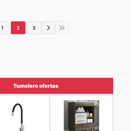
1
2
3
Tumelero ofertas