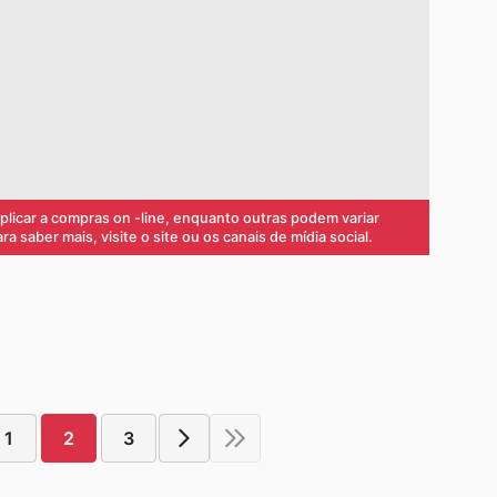
icar a compras on -line, enquanto outras podem variar
 saber mais, visite o site ou os canais de mídia social.
1
2
3