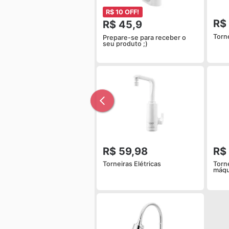
R$ 10 OFF!
R$
R$ 45,9
Torn
Prepare-se para receber o
seu produto ;)
R$ 59,98
R$
Torneiras Elétricas
Torn
máqu