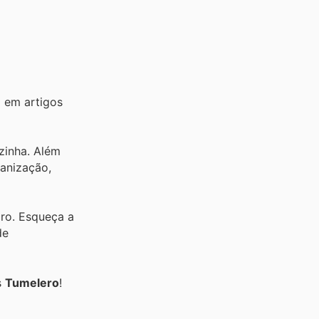
 em artigos
ozinha. Além
ganização,
iro. Esqueça a
de
s
Tumelero
!